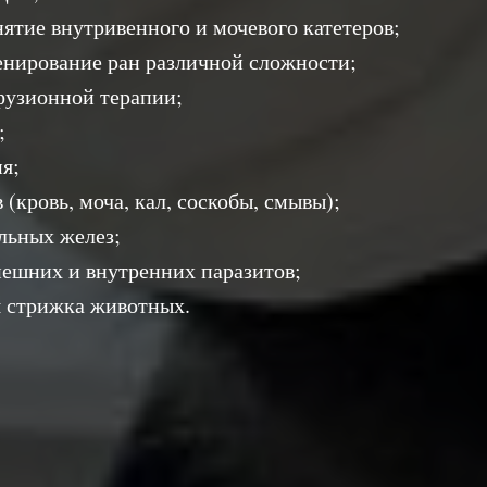
нятие внутривенного и мочевого катетеров;
ренирование ран различной сложности;
фузионной терапии;
;
я;
в (кровь, моча, кал, соскобы, смывы);
альных желез;
внешних и внутренних паразитов;
я стрижка животных.