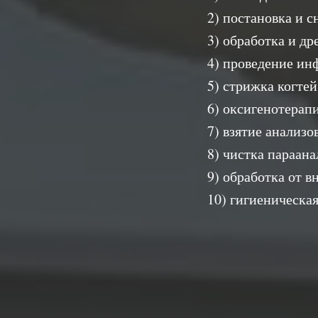
2) постановка и с
3) обработка и д
4) проведение ин
5) стрижка когтей
6) оксигенотерапи
7) взятие анализо
8) чистка параан
9) обработка от 
10) гигиеническа