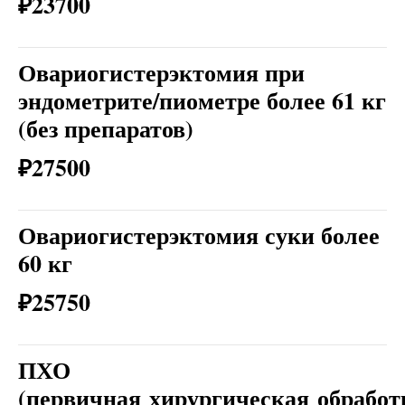
₽23700
Овариогистерэктомия при
эндометрите/пиометре более 61 кг
(без препаратов)
₽27500
Овариогистерэктомия суки более
60 кг
₽25750
ПХО
(первичная хирургическая обработ